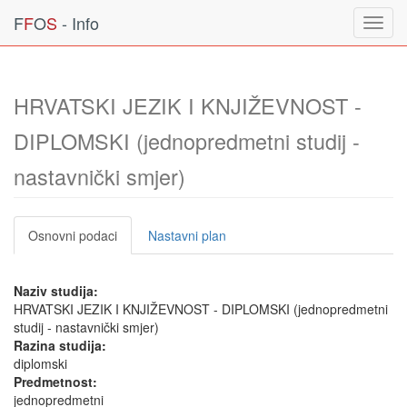
F
F
O
S
- Info
Toggl
navig
HRVATSKI JEZIK I KNJIŽEVNOST -
DIPLOMSKI (jednopredmetni studij -
nastavnički smjer)
Osnovni podaci
Nastavni plan
Naziv studija:
HRVATSKI JEZIK I KNJIŽEVNOST - DIPLOMSKI (jednopredmetni
studij - nastavnički smjer)
Razina studija:
diplomski
Predmetnost:
jednopredmetni