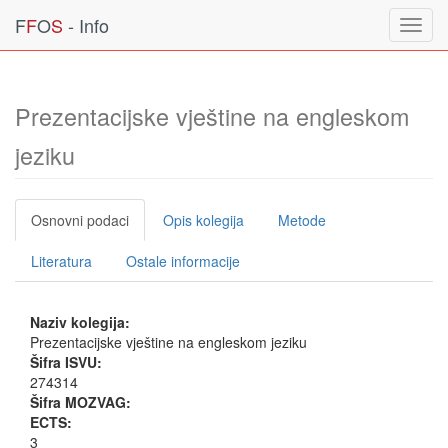
F
F
O
S
- Info
Toggl
navig
Prezentacijske vještine na engleskom
jeziku
Osnovni podaci
Opis kolegija
Metode
Literatura
Ostale informacije
Naziv kolegija:
Prezentacijske vještine na engleskom jeziku
Šifra ISVU:
274314
Šifra MOZVAG:
ECTS:
3