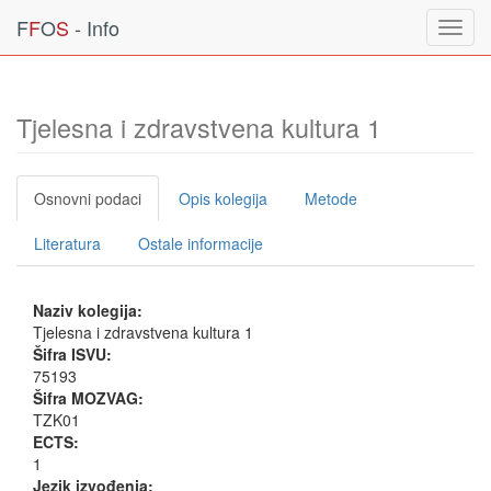
F
F
O
S
- Info
Toggl
navig
Tjelesna i zdravstvena kultura 1
Osnovni podaci
Opis kolegija
Metode
Literatura
Ostale informacije
Naziv kolegija:
Tjelesna i zdravstvena kultura 1
Šifra ISVU:
75193
Šifra MOZVAG:
TZK01
ECTS:
1
Jezik izvođenja: