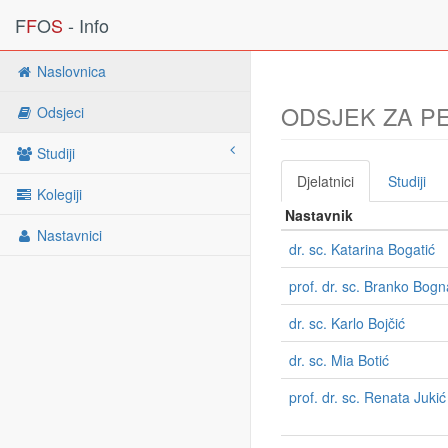
F
F
O
S
- Info
Naslovnica
ODSJEK ZA P
Odsjeci
Studiji
Djelatnici
Studiji
Kolegiji
Nastavnik
Nastavnici
dr. sc. Katarina Bogatić
prof. dr. sc. Branko Bogn
dr. sc. Karlo Bojčić
dr. sc. Mia Botić
prof. dr. sc. Renata Jukić