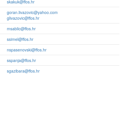
skakuk@ffos.hr
goran.livazovic@yahoo.com
glivazovic@ffos.hr
msablic@ffos.hr
ssimel@ffos.hr
nspasenovski@ffos.hr
sspanja@ffos.hr
sgazibara@ffos.hr