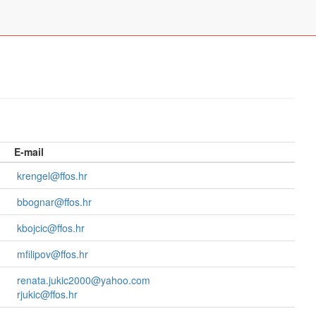
E-mail
krengel@ffos.hr
bbognar@ffos.hr
kbojcic@ffos.hr
mfilipov@ffos.hr
renata.jukic2000@yahoo.com
rjukic@ffos.hr