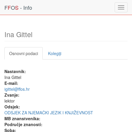
F
F
O
S
- Info
Toggl
navig
Ina Gittel
Osnovni podaci
Kolegiji
Nastavnik:
Ina Gittel
E-mail:
igittel@ffos.hr
Zvanje:
lektor
Odsjek:
ODSJEK ZA NJEMAČKI JEZIK I KNJIŽEVNOST
MB znanstvenika:
Područje znanosti:
Soba: