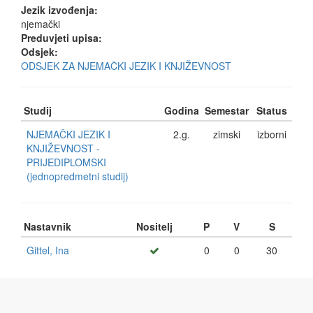
Jezik izvođenja:
njemački
Preduvjeti upisa:
Odsjek:
ODSJEK ZA NJEMAČKI JEZIK I KNJIŽEVNOST
Studij
Godina
Semestar
Status
NJEMAČKI JEZIK I
2.g.
zimski
izborni
KNJIŽEVNOST -
PRIJEDIPLOMSKI
(jednopredmetni studij)
Nastavnik
Nositelj
P
V
S
Gittel, Ina
0
0
30