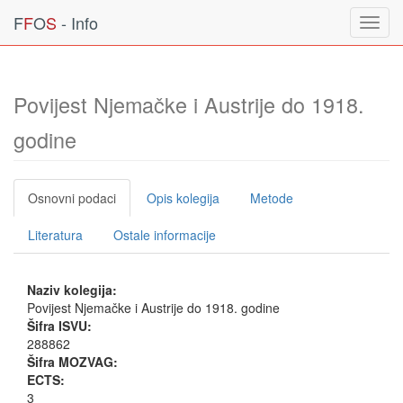
F
F
O
S
- Info
Toggl
navig
Povijest Njemačke i Austrije do 1918.
godine
Osnovni podaci
Opis kolegija
Metode
Literatura
Ostale informacije
Naziv kolegija:
Povijest Njemačke i Austrije do 1918. godine
Šifra ISVU:
288862
Šifra MOZVAG:
ECTS:
3