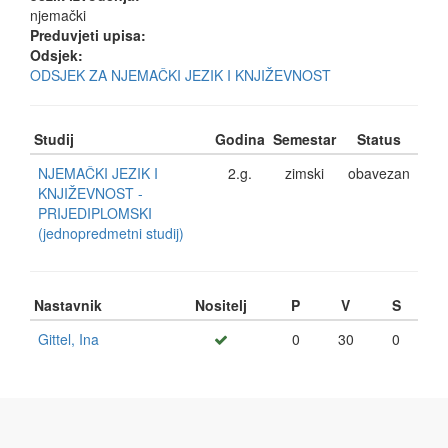
njemački
Preduvjeti upisa:
Odsjek:
ODSJEK ZA NJEMAČKI JEZIK I KNJIŽEVNOST
Studij
Godina
Semestar
Status
NJEMAČKI JEZIK I
2.g.
zimski
obavezan
KNJIŽEVNOST -
PRIJEDIPLOMSKI
(jednopredmetni studij)
Nastavnik
Nositelj
P
V
S
Gittel, Ina
0
30
0