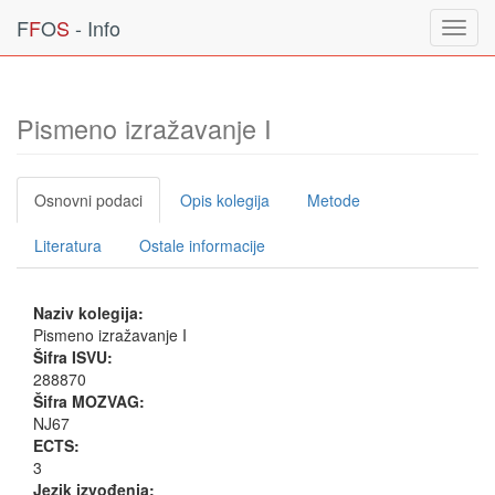
F
F
O
S
- Info
Toggl
navig
Pismeno izražavanje I
Osnovni podaci
Opis kolegija
Metode
Literatura
Ostale informacije
Naziv kolegija:
Pismeno izražavanje I
Šifra ISVU:
288870
Šifra MOZVAG:
NJ67
ECTS:
3
Jezik izvođenja: