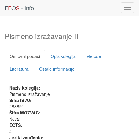
F
F
O
S
- Info
Toggl
navig
Pismeno izražavanje II
Osnovni podaci
Opis kolegija
Metode
Literatura
Ostale informacije
Naziv kolegija:
Pismeno izražavanje II
Šifra ISVU:
288891
Šifra MOZVAG:
NJ72
ECTS:
2
Jezik izvođenja: