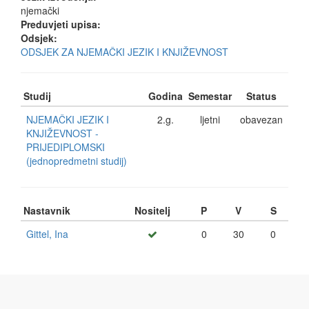
njemački
Preduvjeti upisa:
Odsjek:
ODSJEK ZA NJEMAČKI JEZIK I KNJIŽEVNOST
Studij
Godina
Semestar
Status
NJEMAČKI JEZIK I
2.g.
ljetni
obavezan
KNJIŽEVNOST -
PRIJEDIPLOMSKI
(jednopredmetni studij)
Nastavnik
Nositelj
P
V
S
Gittel, Ina
0
30
0