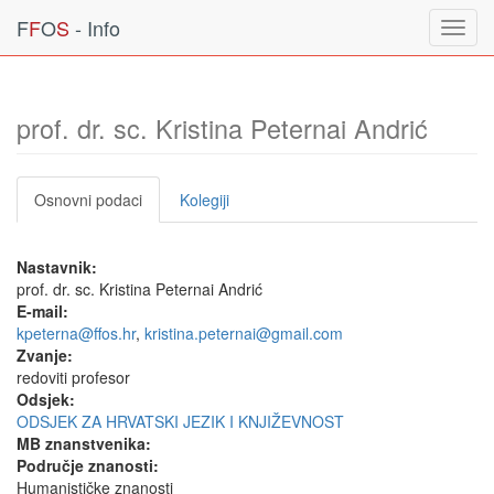
F
F
O
S
- Info
Toggl
navig
prof. dr. sc. Kristina Peternai Andrić
Osnovni podaci
Kolegiji
Nastavnik:
prof. dr. sc. Kristina Peternai Andrić
E-mail:
kpeterna@ffos.hr
,
kristina.peternai@gmail.com
Zvanje:
redoviti profesor
Odsjek:
ODSJEK ZA HRVATSKI JEZIK I KNJIŽEVNOST
MB znanstvenika:
Područje znanosti:
Humanističke znanosti