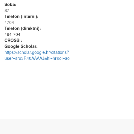
Soba:
87
Telefon (interni):
4704
Telefon (direktni):
494-704
CROSBI:
Google Scholar:
https://scholar.google.hr/citations?
user=sru3R40AAAAJ&hl=hr&oi=ao