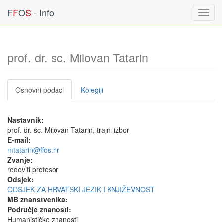
F
F
O
S
- Info
Toggl
navig
prof. dr. sc. Milovan Tatarin
Osnovni podaci
Kolegiji
Nastavnik:
prof. dr. sc. Milovan Tatarin, trajni izbor
E-mail:
mtatarin@ffos.hr
Zvanje:
redoviti profesor
Odsjek:
ODSJEK ZA HRVATSKI JEZIK I KNJIŽEVNOST
MB znanstvenika:
Područje znanosti:
Humanističke znanosti