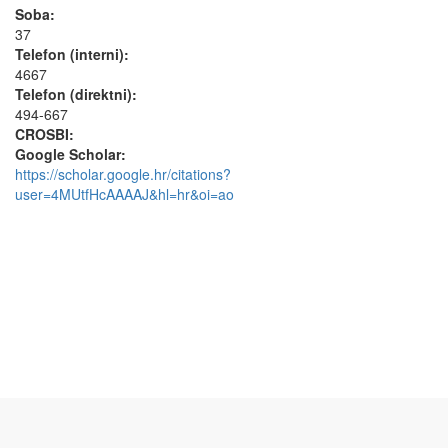
Soba:
37
Telefon (interni):
4667
Telefon (direktni):
494-667
CROSBI:
Google Scholar:
https://scholar.google.hr/citations?
user=4MUtfHcAAAAJ&hl=hr&oi=ao