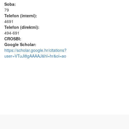
Soba:
79
Telefon (interni):
4691
Telefon (direktni):
494-691
CROSBI:
Google Scholar:
https://scholar.google.hr/citations?
user=VTuJi8gAAAAJ&hl=hr&oi=ao