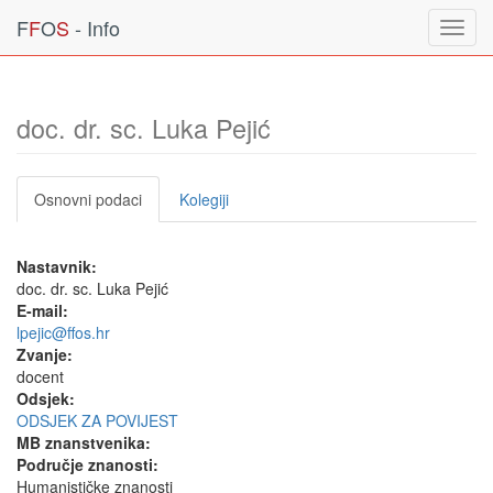
F
F
O
S
- Info
Toggl
navig
doc. dr. sc. Luka Pejić
Osnovni podaci
Kolegiji
Nastavnik:
doc. dr. sc. Luka Pejić
E-mail:
lpejic@ffos.hr
Zvanje:
docent
Odsjek:
ODSJEK ZA POVIJEST
MB znanstvenika:
Područje znanosti:
Humanističke znanosti