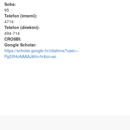
Soba:
95
Telefon (interni):
4714
Telefon (direktni):
494-714
CROSBI:
Google Scholar:
https://scholar.google.hr/citations?user=-
Pg5XHcAAAAJ&hl=hr&oi=ao