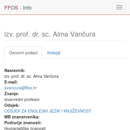
F
F
O
S
- Info
Toggl
navig
izv. prof. dr. sc. Alma Vančura
Osnovni podaci
Kolegiji
Nastavnik:
izv. prof. dr. sc. Alma Vančura
E-mail:
avancura@ffos.hr
Zvanje:
izvanredni profesor
Odsjek:
ODSJEK ZA ENGLESKI JEZIK I KNJIŽEVNOST
MB znanstvenika:
Područje znanosti:
Humanističke znanosti