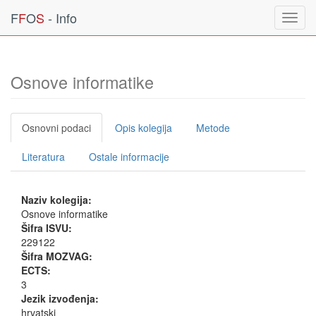
F
F
O
S
- Info
Toggl
navig
Osnove informatike
Osnovni podaci
Opis kolegija
Metode
Literatura
Ostale informacije
Naziv kolegija:
Osnove informatike
Šifra ISVU:
229122
Šifra MOZVAG:
ECTS:
3
Jezik izvođenja:
hrvatski