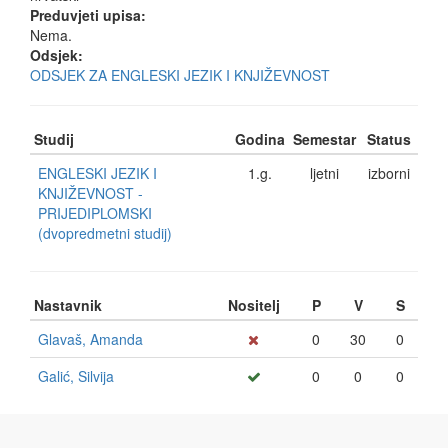
Preduvjeti upisa:
Nema.
Odsjek:
ODSJEK ZA ENGLESKI JEZIK I KNJIŽEVNOST
Studij
Godina
Semestar
Status
ENGLESKI JEZIK I
1.g.
ljetni
izborni
KNJIŽEVNOST -
PRIJEDIPLOMSKI
(dvopredmetni studij)
Nastavnik
Nositelj
P
V
S
Glavaš, Amanda
0
30
0
Galić, Silvija
0
0
0