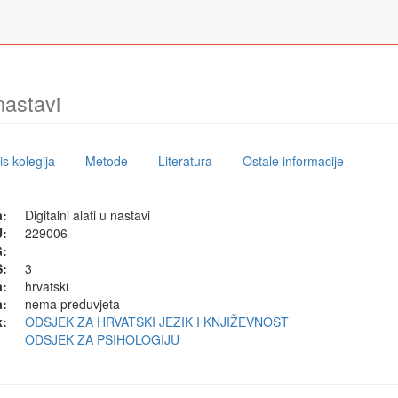
 nastavi
s kolegija
Metode
Literatura
Ostale informacije
a:
Digitalni alati u nastavi
U:
229006
G:
:
3
a:
hrvatski
a:
nema preduvjeta
k:
ODSJEK ZA HRVATSKI JEZIK I KNJIŽEVNOST
ODSJEK ZA PSIHOLOGIJU