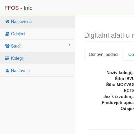
F
F
O
S
- Info
Naslovnica
Digitalni alati u
Odsjeci
Studiji
Osnovni podaci
Opi
Kolegiji
Nastavnici
Naziv kolegij
Šifra ISV
Šifra MOZVA
ECTS
Jezik izvođenj
Preduvjeti upis
Odsje