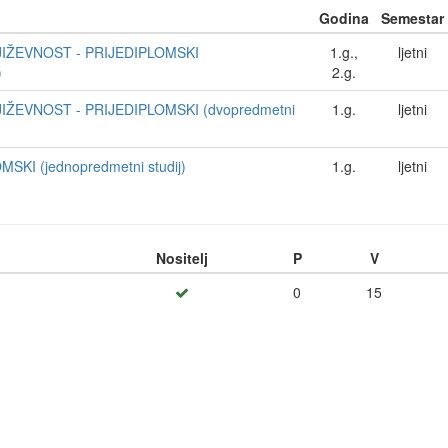
Godina
Semestar
NJIŽEVNOST - PRIJEDIPLOMSKI
1.g.,
ljetni
)
2.g.
JIŽEVNOST - PRIJEDIPLOMSKI (dvopredmetni
1.g.
ljetni
SKI (jednopredmetni studij)
1.g.
ljetni
Nositelj
P
V
0
15