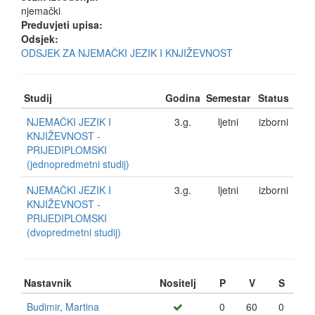
njemački
Preduvjeti upisa:
Odsjek:
ODSJEK ZA NJEMAČKI JEZIK I KNJIŽEVNOST
Studij
Godina
Semestar
Status
NJEMAČKI JEZIK I
3.g.
ljetni
izborni
KNJIŽEVNOST -
PRIJEDIPLOMSKI
(jednopredmetni studij)
NJEMAČKI JEZIK I
3.g.
ljetni
izborni
KNJIŽEVNOST -
PRIJEDIPLOMSKI
(dvopredmetni studij)
Nastavnik
Nositelj
P
V
S
Budimir, Martina
0
60
0