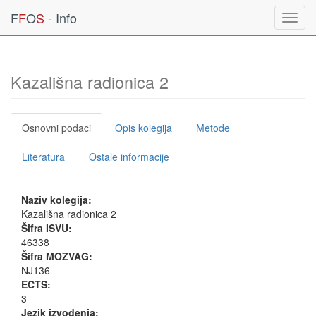
F
F
O
S
- Info
Toggl
navig
Kazališna radionica 2
Osnovni podaci
Opis kolegija
Metode
Literatura
Ostale informacije
Naziv kolegija:
Kazališna radionica 2
Šifra ISVU:
46338
Šifra MOZVAG:
NJ136
ECTS:
3
Jezik izvođenja: