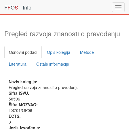
F
F
O
S
- Info
Toggl
navig
Pregled razvoja znanosti o prevođenju
Osnovni podaci
Opis kolegija
Metode
Literatura
Ostale informacije
Naziv kolegija:
Pregled razvoja znanosti o prevođenju
Šifra ISVU:
50596
Šifra MOZVAG:
TS701/OP06
ECTS:
3
Jezik izvođenja: