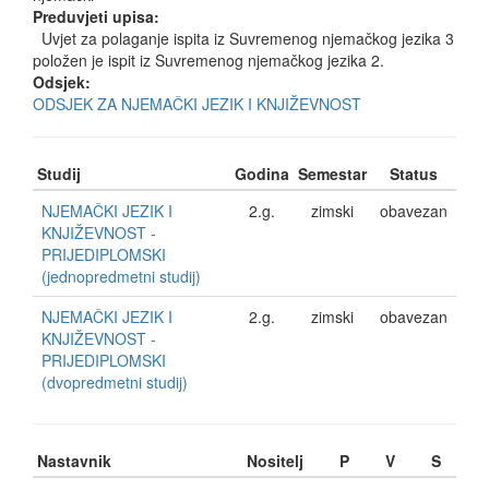
Preduvjeti upisa:
Uvjet za polaganje ispita iz Suvremenog njemačkog jezika 3
položen je ispit iz Suvremenog njemačkog jezika 2.
Odsjek:
ODSJEK ZA NJEMAČKI JEZIK I KNJIŽEVNOST
Studij
Godina
Semestar
Status
NJEMAČKI JEZIK I
2.g.
zimski
obavezan
KNJIŽEVNOST -
PRIJEDIPLOMSKI
(jednopredmetni studij)
NJEMAČKI JEZIK I
2.g.
zimski
obavezan
KNJIŽEVNOST -
PRIJEDIPLOMSKI
(dvopredmetni studij)
Nastavnik
Nositelj
P
V
S