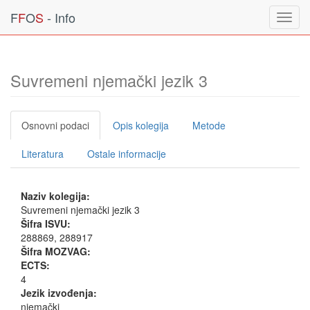
F
F
O
S
- Info
Toggl
navig
Suvremeni njemački jezik 3
Osnovni podaci
Opis kolegija
Metode
Literatura
Ostale informacije
Naziv kolegija:
Suvremeni njemački jezik 3
Šifra ISVU:
288869, 288917
Šifra MOZVAG:
ECTS:
4
Jezik izvođenja:
njemački