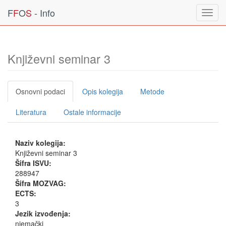
F
F
O
S
- Info
Toggl
navig
Književni seminar 3
Osnovni podaci
Opis kolegija
Metode
Literatura
Ostale informacije
Naziv kolegija:
Književni seminar 3
Šifra ISVU:
288947
Šifra MOZVAG:
ECTS:
3
Jezik izvođenja:
njemački