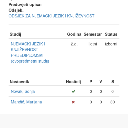
Preduvjeti upisa:
Odsjek:
ODSJEK ZA NJEMAČKI JEZIK I KNJIŽEVNOST
Studij
Godina
Semestar
Status
NJEMAČKI JEZIK I
2.g.
ljetni
izborni
KNJIŽEVNOST -
PRIJEDIPLOMSKI
(dvopredmetni studij)
Nastavnik
Nositelj
P
V
S
Novak, Sonja
0
0
0
Mandić, Marijana
0
0
30