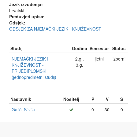
Jezik izvođenja:
hrvatski
Preduvjeti upisa:
Odsjek:
ODSJEK ZA NJEMAČKI JEZIK I KNJIŽEVNOST
Studij
Godina
Semestar
Status
NJEMAČKI JEZIK I
2.g.,
ljetni
izborni
KNJIŽEVNOST -
3.g.
PRIJEDIPLOMSKI
(jednopredmetni studij)
Nastavnik
Nositelj
P
V
S
Galić, Silvija
0
30
0