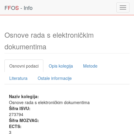
F
F
O
S
- Info
Toggl
navig
Osnove rada s elektroničkim
dokumentima
Osnovni podaci
Opis kolegija
Metode
Literatura
Ostale informacije
Naziv kolegija:
Osnove rada s elektroničkim dokumentima
Šifra ISVU:
273794
Šifra MOZVAG:
ECTS:
3