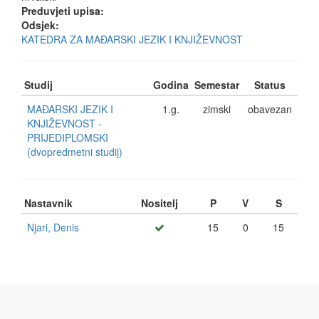
Preduvjeti upisa:
Odsjek:
KATEDRA ZA MAĐARSKI JEZIK I KNJIŽEVNOST
Studij
Godina
Semestar
Status
MAĐARSKI JEZIK I
1.g.
zimski
obavezan
KNJIŽEVNOST -
PRIJEDIPLOMSKI
(dvopredmetni studij)
Nastavnik
Nositelj
P
V
S
Njari, Denis
15
0
15