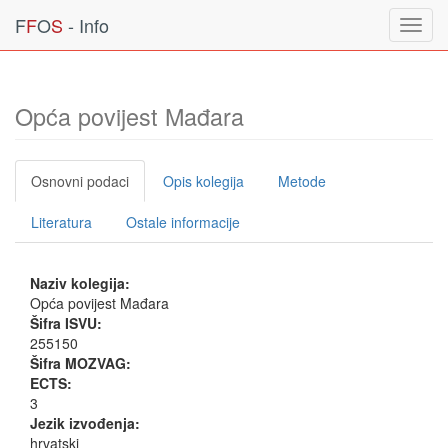
F
F
O
S
- Info
Toggl
navig
Opća povijest Mađara
Osnovni podaci
Opis kolegija
Metode
Literatura
Ostale informacije
Naziv kolegija:
Opća povijest Mađara
Šifra ISVU:
255150
Šifra MOZVAG:
ECTS:
3
Jezik izvođenja:
hrvatski