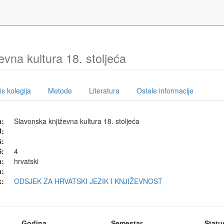
evna kultura 18. stoljeća
s kolegija
Metode
Literatura
Ostale informacije
a:
Slavonska književna kultura 18. stoljeća
U:
G:
:
4
a:
hrvatski
a:
k:
ODSJEK ZA HRVATSKI JEZIK I KNJIŽEVNOST
Godina
Semestar
Statu