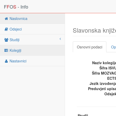
F
F
O
S
- Info
Naslovnica
Slavonska knjiž
Odsjeci
Studiji
Osnovni podaci
Opi
Kolegiji
Nastavnici
Naziv kolegij
Šifra ISV
Šifra MOZVA
ECTS
Jezik izvođenj
Preduvjeti upis
Odsje
Studij