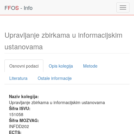
F
F
O
S
- Info
Toggl
navig
Upravljanje zbirkama u informacijskim
ustanovama
Osnovni podaci
Opis kolegija
Metode
Literatura
Ostale informacije
Naziv kolegija:
Upravljanje zbirkama u informacijskim ustanovama
Šifra ISVU:
151058
Šifra MOZVAG:
INFDD202
ECTS: