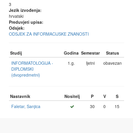
3
Jezik izvođenja:
hrvatski
Preduvjeti upisa:
Odsjek:
ODSJEK ZA INFORMACIJSKE ZNANOSTI
Studij
Godina
Semestar
Status
INFORMATOLOGIJA -
1.g.
ljetni
obavezan
DIPLOMSKI
(dvopredmetni)
Nastavnik
Nositelj
P
V
S
Faletar, Sanjica
30
0
15