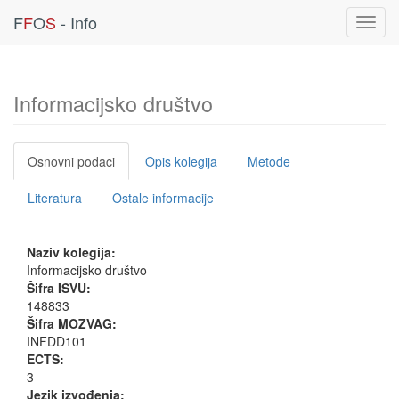
F
F
O
S
- Info
Toggl
navig
Informacijsko društvo
Osnovni podaci
Opis kolegija
Metode
Literatura
Ostale informacije
Naziv kolegija:
Informacijsko društvo
Šifra ISVU:
148833
Šifra MOZVAG:
INFDD101
ECTS:
3
Jezik izvođenja: