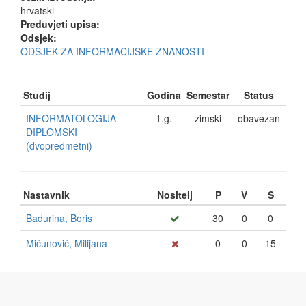
hrvatski
Preduvjeti upisa:
Odsjek:
ODSJEK ZA INFORMACIJSKE ZNANOSTI
Studij
Godina
Semestar
Status
INFORMATOLOGIJA -
1.g.
zimski
obavezan
DIPLOMSKI
(dvopredmetni)
Nastavnik
Nositelj
P
V
S
Badurina, Boris
30
0
0
Mićunović, Milijana
0
0
15