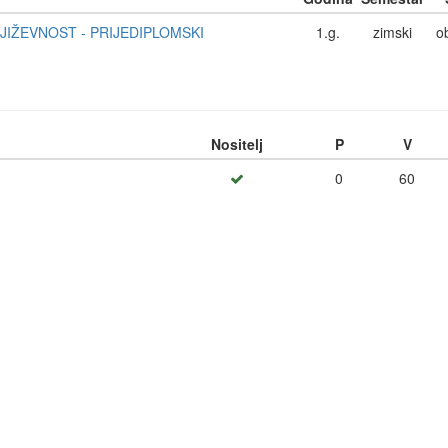
NJIŽEVNOST - PRIJEDIPLOMSKI
1.g.
zimski
o
Nositelj
P
V
0
60