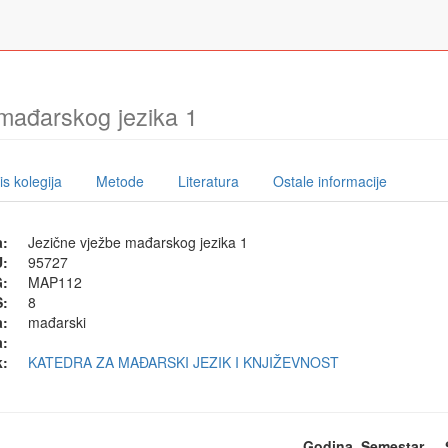
mađarskog jezika 1
s kolegija
Metode
Literatura
Ostale informacije
a:
Jezične vježbe mađarskog jezika 1
U:
95727
G:
MAP112
:
8
a:
mađarski
a:
k:
KATEDRA ZA MAĐARSKI JEZIK I KNJIŽEVNOST
Godina
Semestar