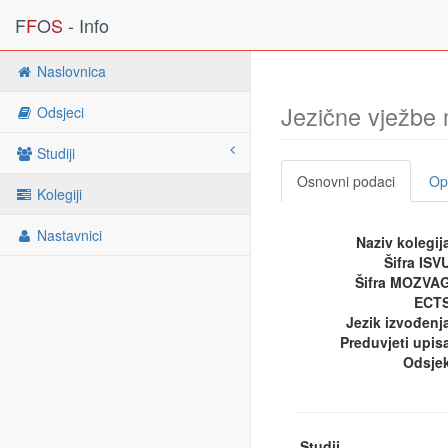
F
F
O
S
- Info
Naslovnica
Jezične vježbe 
Odsjeci
Studiji
Osnovni podaci
Opi
Kolegiji
Nastavnici
Naziv kolegij
Šifra ISV
Šifra MOZVA
ECTS
Jezik izvođenj
Preduvjeti upis
Odsje
Studij