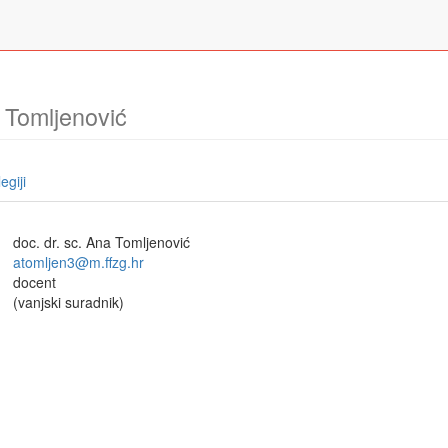
a Tomljenović
egiji
doc. dr. sc. Ana Tomljenović
atomljen3@m.ffzg.hr
docent
(vanjski suradnik)