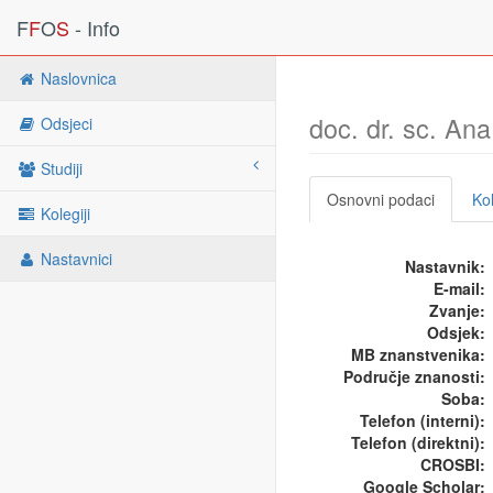
F
F
O
S
- Info
Naslovnica
doc. dr. sc. An
Odsjeci
Studiji
Osnovni podaci
Kol
Kolegiji
Nastavnici
Nastavnik:
E-mail:
Zvanje:
Odsjek:
MB znanstvenika:
Područje znanosti:
Soba:
Telefon (interni):
Telefon (direktni):
CROSBI:
Google Scholar: