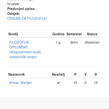
hrvatski
Preduvjeti upisa:
Odsjek:
ODSJEK ZA FILOZOFIJU
Studij
Godina
Semestar
Status
FILOZOFIJA -
1.g.
ljetni
obavezan
DIPLOMSKI
(dvopredmetni studij -
nastavnički smjer)
Nastavnik
Nositelj
P
V
S
Krivak, Marijan
15
0
15