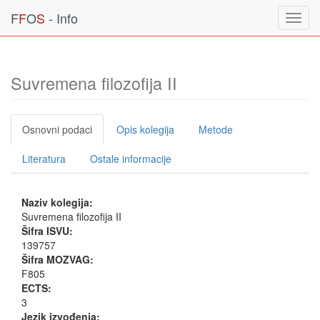
F
F
O
S
- Info
Toggl
navig
Suvremena filozofija II
Osnovni podaci
Opis kolegija
Metode
Literatura
Ostale informacije
Naziv kolegija:
Suvremena filozofija II
Šifra ISVU:
139757
Šifra MOZVAG:
F805
ECTS:
3
Jezik izvođenja: