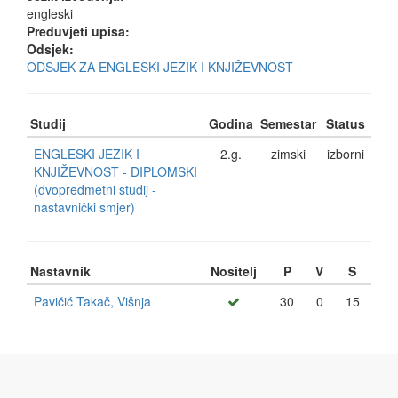
engleski
Preduvjeti upisa:
Odsjek:
ODSJEK ZA ENGLESKI JEZIK I KNJIŽEVNOST
Studij
Godina
Semestar
Status
ENGLESKI JEZIK I
2.g.
zimski
izborni
KNJIŽEVNOST - DIPLOMSKI
(dvopredmetni studij -
nastavnički smjer)
Nastavnik
Nositelj
P
V
S
Pavičić Takač, Višnja
30
0
15