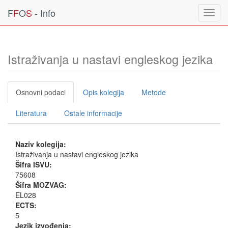
F
F
O
S
- Info
Toggl
navig
Istraživanja u nastavi engleskog jezika
Osnovni podaci
Opis kolegija
Metode
Literatura
Ostale informacije
Naziv kolegija:
Istraživanja u nastavi engleskog jezika
Šifra ISVU:
75608
Šifra MOZVAG:
EL028
ECTS:
5
Jezik izvođenja: