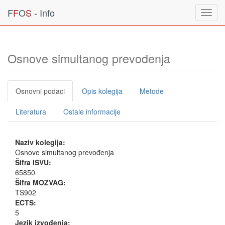
F
F
O
S
- Info
Toggl
navig
Osnove simultanog prevođenja
Osnovni podaci
Opis kolegija
Metode
Literatura
Ostale informacije
Naziv kolegija:
Osnove simultanog prevođenja
Šifra ISVU:
65850
Šifra MOZVAG:
TS902
ECTS:
5
Jezik izvođenja: