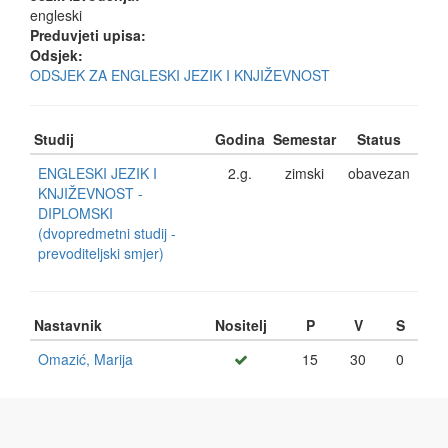
engleski
Preduvjeti upisa:
Odsjek:
ODSJEK ZA ENGLESKI JEZIK I KNJIŽEVNOST
Studij
Godina
Semestar
Status
ENGLESKI JEZIK I
2.g.
zimski
obavezan
KNJIŽEVNOST -
DIPLOMSKI
(dvopredmetni studij -
prevoditeljski smjer)
Nastavnik
Nositelj
P
V
S
Omazić, Marija
15
30
0