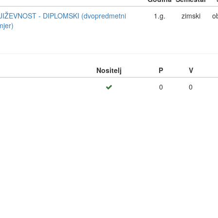
JIŽEVNOST - DIPLOMSKI (dvopredmetni
1.g.
zimski
o
mjer)
Nositelj
P
V
0
0