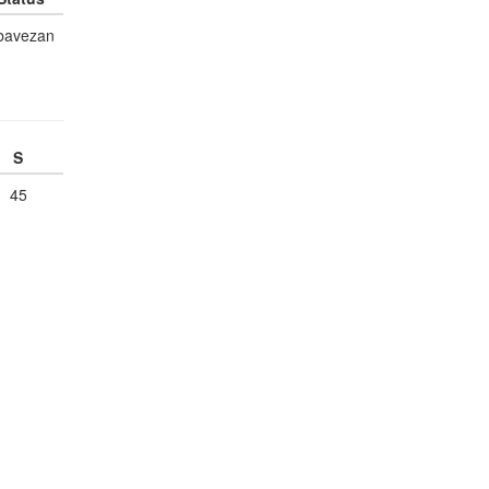
bavezan
S
45