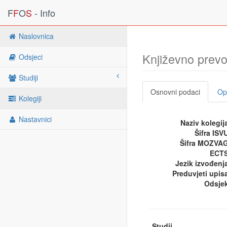
F
F
O
S
- Info
Naslovnica
Književno prev
Odsjeci
Studiji
Osnovni podaci
Opi
Kolegiji
Nastavnici
Naziv kolegij
Šifra ISV
Šifra MOZVA
ECTS
Jezik izvođenj
Preduvjeti upis
Odsje
Studij