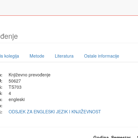
ođenje
s kolegija
Metode
Literatura
Ostale informacije
a:
Književno prevođenje
U:
50627
G:
TS703
:
4
a:
engleski
a:
k:
ODSJEK ZA ENGLESKI JEZIK I KNJIŽEVNOST
Godina
Semestar