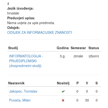
4
Jezik izvođenja:
hrvatski
Preduvjeti upisa:
Nema uvjeta za upis predmeta.
Odsjek:
ODSJEK ZA INFORMACIJSKE ZNANOSTI
Studij
Godina
Semestar
Status
INFORMATOLOGIJA -
3.g.
zimski
izborni
PRIJEDIPLOMSKI
(dvopredmetni studij)
Nastavnik
Nositelj
P
V
S
Jakopec, Tomislav
0
0
0
Puvača, Milan
0
30
0