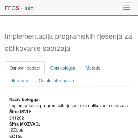
F
F
O
S
- Info
Toggl
navig
Implementacija programskih rješenja za
oblikovanje sadržaja
Osnovni podaci
Opis kolegija
Metode
Literatura
Ostale informacije
Naziv kolegija:
Implementacija programskih rješenja za oblikovanje sadržaja
Šifra ISVU:
241282
Šifra MOZVAG:
IZZ506
ECTS: