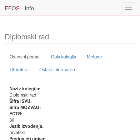
F
F
O
S
- Info
Toggl
navig
Diplomski rad
Osnovni podaci
Opis kolegija
Metode
Literatura
Ostale informacije
Naziv kolegija:
Diplomski rad
Šifra ISVU:
Šifra MOZVAG:
ECTS:
30
Jezik izvođenja:
hrvatski
Preduvjeti upisa: