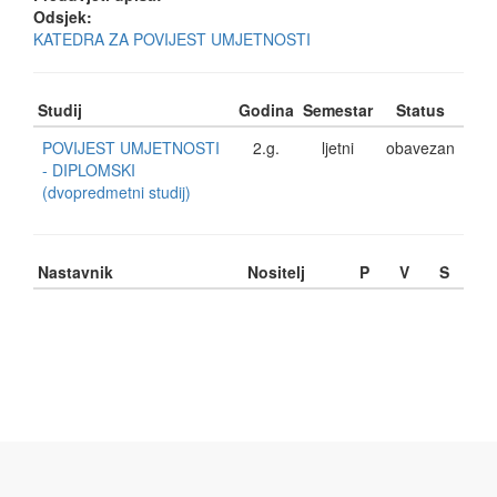
Odsjek:
KATEDRA ZA POVIJEST UMJETNOSTI
Studij
Godina
Semestar
Status
POVIJEST UMJETNOSTI
2.g.
ljetni
obavezan
- DIPLOMSKI
(dvopredmetni studij)
Nastavnik
Nositelj
P
V
S