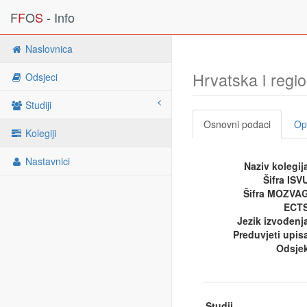
F
F
O
S
- Info
Naslovnica
Hrvatska i regi
Odsjeci
Studiji
Osnovni podaci
Opi
Kolegiji
Nastavnici
Naziv kolegij
Šifra ISV
Šifra MOZVA
ECTS
Jezik izvođenj
Preduvjeti upis
Odsje
Studij