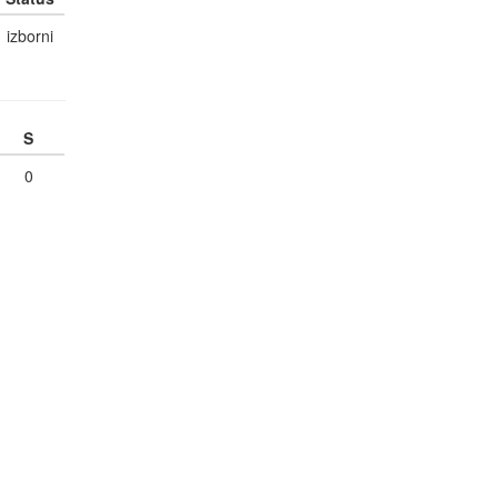
izborni
S
0