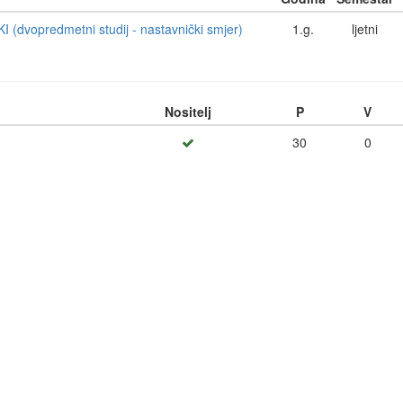
(dvopredmetni studij - nastavnički smjer)
1.g.
ljetni
Nositelj
P
V
30
0