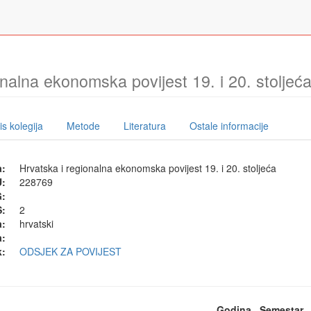
onalna ekonomska povijest 19. i 20. stoljeć
s kolegija
Metode
Literatura
Ostale informacije
a:
Hrvatska i regionalna ekonomska povijest 19. i 20. stoljeća
U:
228769
G:
:
2
a:
hrvatski
a:
k:
ODSJEK ZA POVIJEST
Godina
Semestar