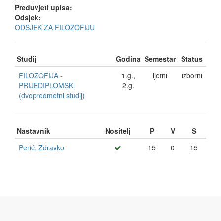
Preduvjeti upisa:
Odsjek:
ODSJEK ZA FILOZOFIJU
Studij
Godina
Semestar
Status
FILOZOFIJA -
1.g.,
ljetni
izborni
PRIJEDIPLOMSKI
2.g.
(dvopredmetni studij)
Nastavnik
Nositelj
P
V
S
Perić, Zdravko
15
0
15