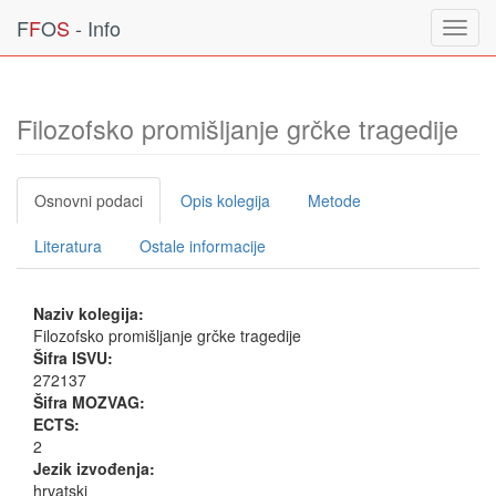
F
F
O
S
- Info
Toggl
navig
Filozofsko promišljanje grčke tragedije
Osnovni podaci
Opis kolegija
Metode
Literatura
Ostale informacije
Naziv kolegija:
Filozofsko promišljanje grčke tragedije
Šifra ISVU:
272137
Šifra MOZVAG:
ECTS:
2
Jezik izvođenja:
hrvatski