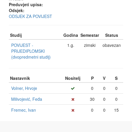
Preduvjeti upisa:
Odsjek:
ODSJEK ZA POVIJEST
Studij
Godina
Semestar
Status
POVIJEST -
1.g.
zimski
obavezan
PRIJEDIPLOMSKI
(dvopredmetni studij)
Nastavnik
Nositelj
P
V
S
Volner, Hrvoje
0
0
0
Milivojević, Feđa
30
0
0
Fremec, Ivan
0
0
15