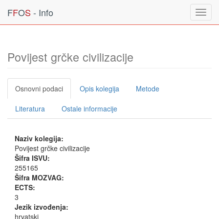
F
F
O
S
- Info
Toggl
navig
Povijest grčke civilizacije
Osnovni podaci
Opis kolegija
Metode
Literatura
Ostale informacije
Naziv kolegija:
Povijest grčke civilizacije
Šifra ISVU:
255165
Šifra MOZVAG:
ECTS:
3
Jezik izvođenja:
hrvatski