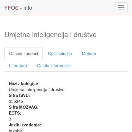
F
F
O
S
- Info
Toggl
navig
Umjetna inteligencija i društvo
Osnovni podaci
Opis kolegija
Metode
Literatura
Ostale informacije
Naziv kolegija:
Umjetna inteligencija i društvo
Šifra ISVU:
255345
Šifra MOZVAG:
ECTS:
3
Jezik izvođenja:
hrvatski