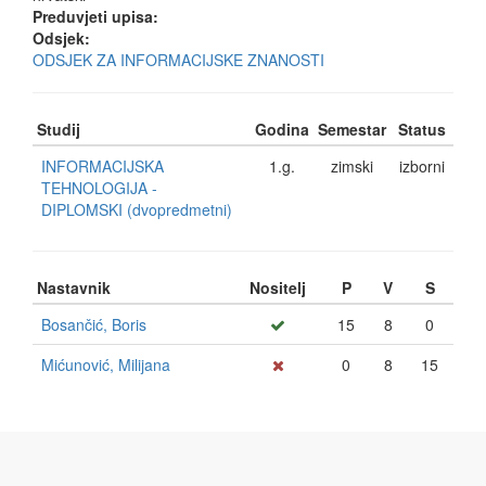
Preduvjeti upisa:
Odsjek:
ODSJEK ZA INFORMACIJSKE ZNANOSTI
Studij
Godina
Semestar
Status
INFORMACIJSKA
1.g.
zimski
izborni
TEHNOLOGIJA -
DIPLOMSKI (dvopredmetni)
Nastavnik
Nositelj
P
V
S
Bosančić, Boris
15
8
0
Mićunović, Milijana
0
8
15