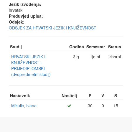
Jezik izvođenja:
hrvatski
Preduvjeti upisa:
Odsjek:
ODSJEK ZA HRVATSKI JEZIK I KNJIŽEVNOST
Studij
Godina
Semestar
Status
HRVATSKI JEZIK I
3.g.
ljetni
izborni
KNJIŽEVNOST -
PRIJEDIPLOMSKI
(dvopredmetni studij)
Nastavnik
Nositelj
P
V
S
Mikulić, Ivana
30
0
15