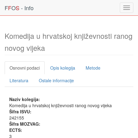
F
F
O
S
- Info
Toggl
navig
Komedija u hrvatskoj književnosti ranog
novog vijeka
Osnovni podaci
Opis kolegija
Metode
Literatura
Ostale informacije
Naziv kolegija:
Komedija u hrvatskoj književnosti ranog novog vijeka
Šifra ISVU:
242155
Šifra MOZVAG:
ECTS:
3