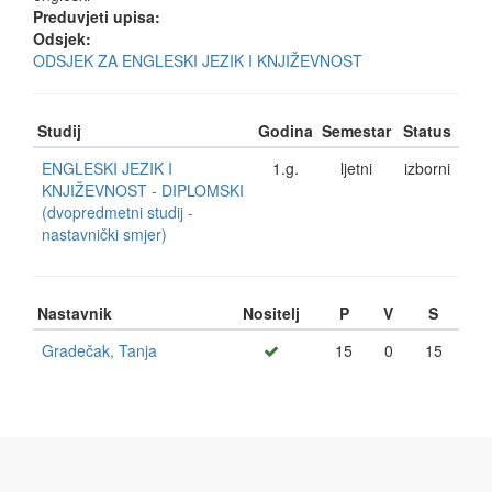
Preduvjeti upisa:
Odsjek:
ODSJEK ZA ENGLESKI JEZIK I KNJIŽEVNOST
Studij
Godina
Semestar
Status
ENGLESKI JEZIK I
1.g.
ljetni
izborni
KNJIŽEVNOST - DIPLOMSKI
(dvopredmetni studij -
nastavnički smjer)
Nastavnik
Nositelj
P
V
S
Gradečak, Tanja
15
0
15