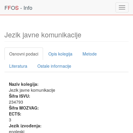
F
F
O
S
- Info
Toggl
navig
Jezik javne komunikacije
Osnovni podaci
Opis kolegija
Metode
Literatura
Ostale informacije
Naziv kolegija:
Jezik javne komunikacije
Šifra ISVU:
234793
Šifra MOZVAG:
ECTS:
3
Jezik izvođenja:
engleski