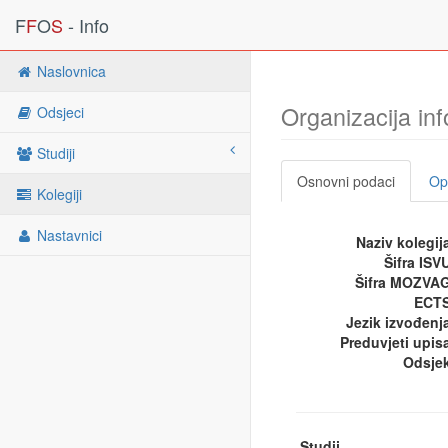
F
F
O
S
- Info
Naslovnica
Organizacija inf
Odsjeci
Studiji
Osnovni podaci
Opi
Kolegiji
Nastavnici
Naziv kolegij
Šifra ISV
Šifra MOZVA
ECTS
Jezik izvođenj
Preduvjeti upis
Odsje
Studij