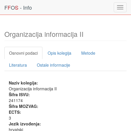
F
F
O
S
- Info
Toggl
navig
Organizacija informacija II
Osnovni podaci
Opis kolegija
Metode
Literatura
Ostale informacije
Naziv kolegija:
Organizacija informacija II
Šifra ISVU:
241174
Šifra MOZVAG:
ECTS:
3
Jezik izvođenja:
hrvatski