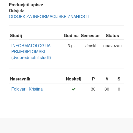
Preduvjeti upisa:
Odsjek:
ODSJEK ZA INFORMACIJSKE ZNANOSTI
Studij
Godina
Semestar
Status
INFORMATOLOGIJA -
3.g.
zimski
obavezan
PRIJEDIPLOMSKI
(dvopredmetni studij)
Nastavnik
Nositelj
P
V
S
Feldvari, Kristina
30
30
0