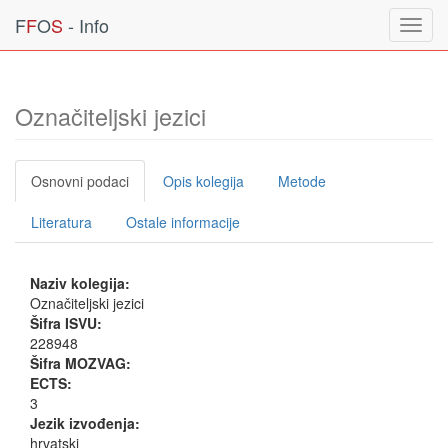
F
F
O
S
- Info
Toggl
navig
Označiteljski jezici
Osnovni podaci
Opis kolegija
Metode
Literatura
Ostale informacije
Naziv kolegija:
Označiteljski jezici
Šifra ISVU:
228948
Šifra MOZVAG:
ECTS:
3
Jezik izvođenja:
hrvatski