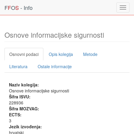
F
F
O
S
- Info
Toggl
navig
Osnove informacijske sigurnosti
Osnovni podaci
Opis kolegija
Metode
Literatura
Ostale informacije
Naziv kolegija:
Osnove informacijske sigurnosti
Šifra ISVU:
228936
Šifra MOZVAG:
ECTS:
3
Jezik izvođenja:
hrvatski