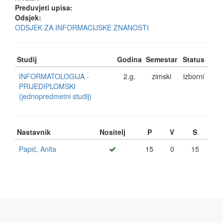
Preduvjeti upisa:
Odsjek:
ODSJEK ZA INFORMACIJSKE ZNANOSTI
Studij
Godina
Semestar
Status
INFORMATOLOGIJA -
2.g.
zimski
izborni
PRIJEDIPLOMSKI
(jednopredmetni studij)
Nastavnik
Nositelj
P
V
S
Papić, Anita
15
0
15