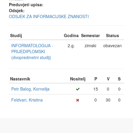
Preduvjeti upisa:
Odsjek:
ODSJEK ZA INFORMACIJSKE ZNANOSTI
Studij
Godina
Semestar
Status
INFORMATOLOGIJA -
2.g.
zimski
obavezan
PRIJEDIPLOMSKI
(dvopredmetni studij)
Nastavnik
Nositelj
P
V
S
Petr Balog, Kornelija
15
0
0
Feldvari, Kristina
0
30
0