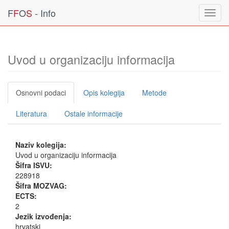
F
F
O
S
- Info
Toggl
navig
Uvod u organizaciju informacija
Osnovni podaci
Opis kolegija
Metode
Literatura
Ostale informacije
Naziv kolegija:
Uvod u organizaciju informacija
Šifra ISVU:
228918
Šifra MOZVAG:
ECTS:
2
Jezik izvođenja:
hrvatski