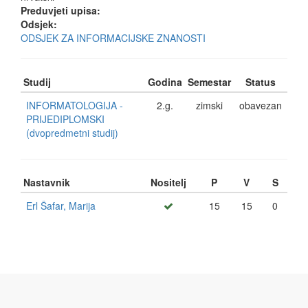
Preduvjeti upisa:
Odsjek:
ODSJEK ZA INFORMACIJSKE ZNANOSTI
Studij
Godina
Semestar
Status
INFORMATOLOGIJA -
2.g.
zimski
obavezan
PRIJEDIPLOMSKI
(dvopredmetni studij)
Nastavnik
Nositelj
P
V
S
Erl Šafar, Marija
15
15
0