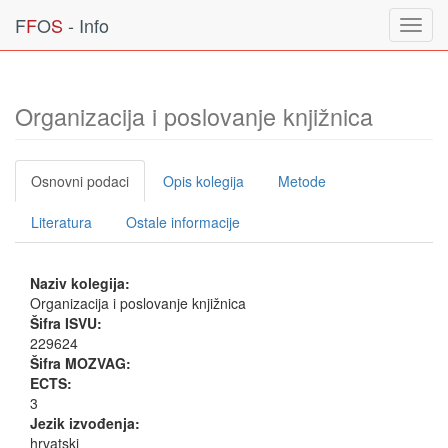
F
F
O
S
- Info
Toggl
navig
Organizacija i poslovanje knjižnica
Osnovni podaci
Opis kolegija
Metode
Literatura
Ostale informacije
Naziv kolegija:
Organizacija i poslovanje knjižnica
Šifra ISVU:
229624
Šifra MOZVAG:
ECTS:
3
Jezik izvođenja:
hrvatski