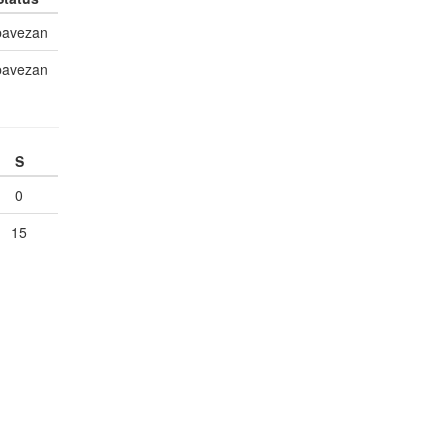
bavezan
bavezan
S
0
15