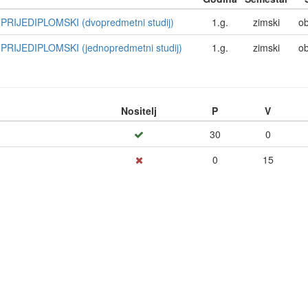
RIJEDIPLOMSKI (dvopredmetni studij)
1.g.
zimski
o
RIJEDIPLOMSKI (jednopredmetni studij)
1.g.
zimski
o
Nositelj
P
V
30
0
0
15