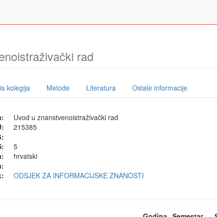
noistraživački rad
s kolegija
Metode
Literatura
Ostale informacije
a:
Uvod u znanstvenoistraživački rad
U:
215385
G:
:
5
a:
hrvatski
a:
k:
ODSJEK ZA INFORMACIJSKE ZNANOSTI
Godina
Semestar