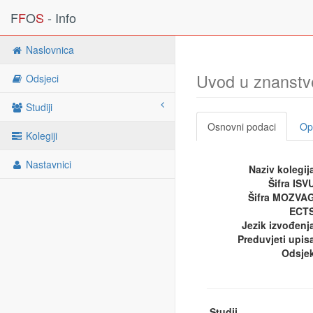
F
F
O
S
- Info
Naslovnica
Uvod u znanstve
Odsjeci
Studiji
Osnovni podaci
Opi
Kolegiji
Nastavnici
Naziv kolegij
Šifra ISV
Šifra MOZVA
ECTS
Jezik izvođenj
Preduvjeti upis
Odsje
Studij