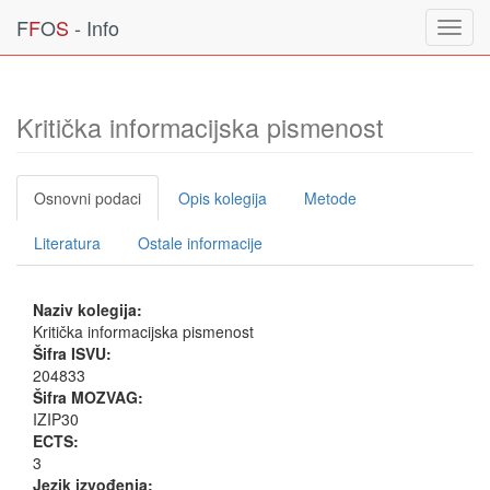
F
F
O
S
- Info
Toggl
navig
Kritička informacijska pismenost
Osnovni podaci
Opis kolegija
Metode
Literatura
Ostale informacije
Naziv kolegija:
Kritička informacijska pismenost
Šifra ISVU:
204833
Šifra MOZVAG:
IZIP30
ECTS:
3
Jezik izvođenja: