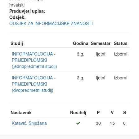
hrvatski
Preduvjeti upisa:
Odsjek:
ODSJEK ZA INFORMACIJSKE ZNANOSTI
Studij
Godina
Semestar
Status
INFORMATOLOGIJA -
3.g.
ljetni
izborni
PRIJEDIPLOMSKI
(jednopredmetni studij)
INFORMATOLOGIJA -
3.g.
ljetni
izborni
PRIJEDIPLOMSKI
(dvopredmetni studij)
Nastavnik
Nositelj
P
V
S
Katavić, Snježana
30
15
0