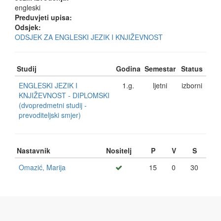
engleski
Preduvjeti upisa:
Odsjek:
ODSJEK ZA ENGLESKI JEZIK I KNJIŽEVNOST
Studij
Godina
Semestar
Status
ENGLESKI JEZIK I
1.g.
ljetni
izborni
KNJIŽEVNOST - DIPLOMSKI
(dvopredmetni studij -
prevoditeljski smjer)
Nastavnik
Nositelj
P
V
S
Omazić, Marija
15
0
30