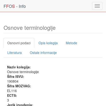
F
F
O
S
- Info
Toggl
navig
Osnove terminologije
Osnovni podaci
Opis kolegija
Metode
Literatura
Ostale informacije
Naziv kolegija:
Osnove terminologije
Šifra ISVU:
190804
Šifra MOZVAG:
EL116
ECTS:
3
Jezik izvođenja: