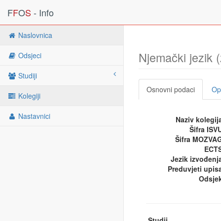
F
F
O
S
- Info
Naslovnica
Njemački jezik 
Odsjeci
Studiji
Osnovni podaci
Opi
Kolegiji
Nastavnici
Naziv kolegij
Šifra ISV
Šifra MOZVA
ECTS
Jezik izvođenj
Preduvjeti upis
Odsje
Studij