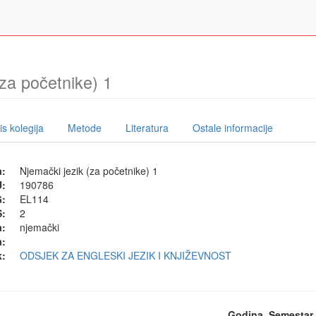
(za početnike) 1
s kolegija
Metode
Literatura
Ostale informacije
a:
Njemački jezik (za početnike) 1
U:
190786
G:
EL114
:
2
a:
njemački
a:
k:
ODSJEK ZA ENGLESKI JEZIK I KNJIŽEVNOST
Godina
Semestar