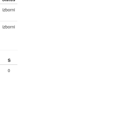
izborni
izborni
S
0