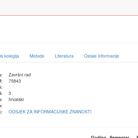
s kolegija
Metode
Literatura
Ostale informacije
a:
Završni rad
U:
75843
G:
:
3
a:
hrvatski
a:
k:
ODSJEK ZA INFORMACIJSKE ZNANOSTI
Godina
Semestar