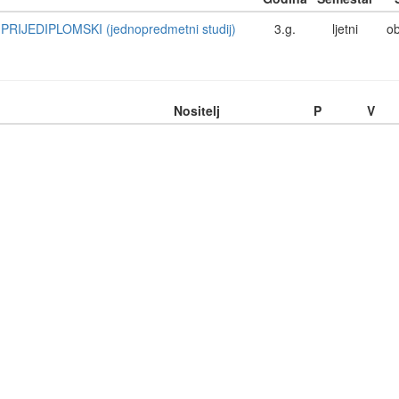
RIJEDIPLOMSKI (jednopredmetni studij)
3.g.
ljetni
o
Nositelj
P
V