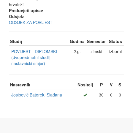
hrvatski
Preduvjeti upisa:
Odsjek:
ODSJEK ZA POVIJEST
Studij
Godina
Semestar
Status
POVIJEST - DIPLOMSKI
2.g.
zimski
izborni
(dvopredmetni studij -
nastavnički smjer)
Nastavnik
Nositelj
P
V
S
Josipović Batorek, Slađana
30
0
0