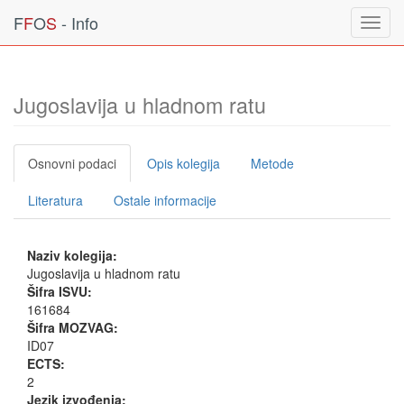
F
F
O
S
- Info
Toggl
navig
Jugoslavija u hladnom ratu
Osnovni podaci
Opis kolegija
Metode
Literatura
Ostale informacije
Naziv kolegija:
Jugoslavija u hladnom ratu
Šifra ISVU:
161684
Šifra MOZVAG:
ID07
ECTS:
2
Jezik izvođenja: