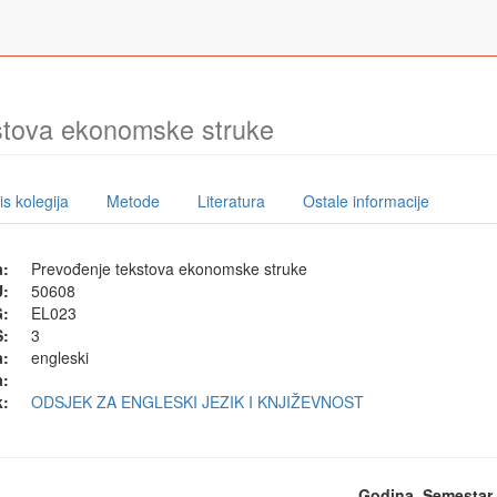
stova ekonomske struke
s kolegija
Metode
Literatura
Ostale informacije
a:
Prevođenje tekstova ekonomske struke
U:
50608
G:
EL023
:
3
a:
engleski
a:
k:
ODSJEK ZA ENGLESKI JEZIK I KNJIŽEVNOST
Godina
Semestar