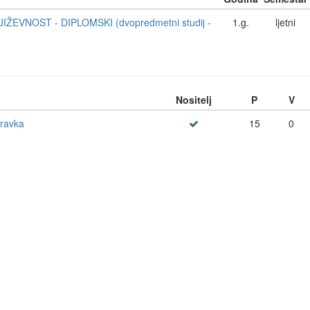
IŽEVNOST - DIPLOMSKI (dvopredmetni studij -
1.g.
ljetni
Nositelj
P
V
bravka
15
0