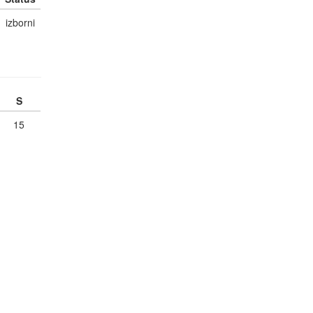
izborni
S
15