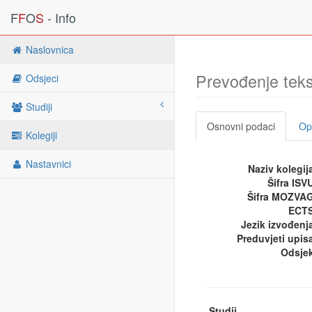
F
F
O
S
- Info
Naslovnica
Prevođenje tek
Odsjeci
Studiji
Osnovni podaci
Opi
Kolegiji
Nastavnici
Naziv kolegij
Šifra ISV
Šifra MOZVA
ECTS
Jezik izvođenj
Preduvjeti upis
Odsje
Studij